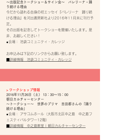
～出版記念トークショー＆サイン会～ バレリーナ・踊
り続ける理由
今だから語れる自身の初エッセイ『バレリーナ 踊り続
ける理由』を河出書房新社より2016年11月末に刊行予
定。
その出版を記念してトークショーを開催いたします。是
非、お越しください！
●会場： 池袋コミュニティ・カレッジ
お申込みは下記のリンクからお願い致します。
■詳細情報 池袋コミュニティ・カレッジ
​>
ワークショップ情報
2016年11月26日（土） 13：30～15：00
朝日カルチャーセンター
～トークショー～ 世界のプリマ 吉田都さんの「踊り
続ける理由」
●会場： アサコムホール（大阪市北区中之島 中之島フ
ェスティバルタワー12階）
■詳細情報 中之島教室 | 朝日カルチャーセンター