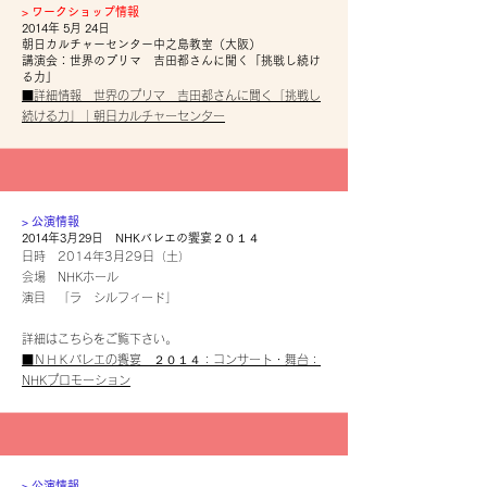
​>
ワークショップ情報
2014年 5月 24日
朝日カルチャーセンター中之島教室（大阪）
講演会：世界のプリマ 吉田都さんに聞く「挑戦し続け
る力」
■詳細情報 世界のプリマ 吉田都さんに聞く「挑戦し
続ける力」｜朝日カルチャーセンター
​> 公演情報
2014年3月29日 NHKバレエの饗宴２０１４
日時 2014年3月29日（土）
会場 NHKホール
演目 「ラ シルフィード」
詳細はこちらをご覧下さい。
■ＮＨＫバレエの饗宴 ２０１４：コンサート・舞台：
NHKプロモーション
​> 公演情報