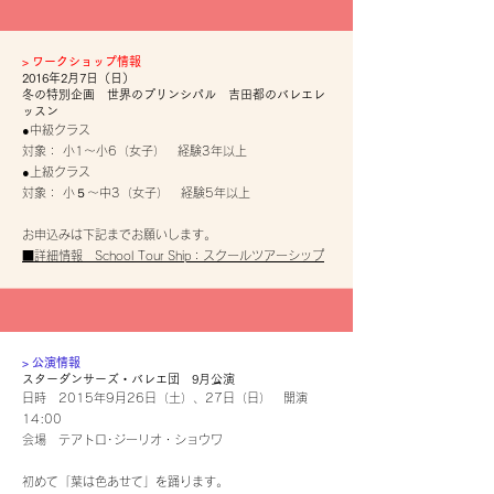
​>
ワークショップ情報
2016年2月7日（日）
冬の特別企画 世界のプリンシパル 吉田都のバレエレ
ッスン
●中級クラス
対象： 小1～小6（女子） 経験3年以上
●上級クラス
対象： 小５～中3（女子） 経験5年以上
お申込みは下記までお願いします。
■詳細情報 School Tour Ship：スクールツアーシップ
​> 公演情報
スターダンサーズ・バレエ団 9月公演
日時 2015年9月26日（土）、27日（日） 開演
14:00
会場 テアトロ･ジーリオ・ショウワ
初めて「葉は色あせて」を踊ります。