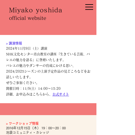
Miyako yoshida
official website
​> 講演情報
2024年11月9
日（土）講演
NHK文化センター青山教室の講座「生きている芸術、バ
レエの魅力を語る」に登壇いたします。
バレエの魅力やダンサーの育成にかける思い、
2024/2025シーズンの上演予定作品の見どころなどをお
話しいたします。
ぜひご参加ください。
開催日時：11/9(土）14:00～15:20
​詳細、お申込みはこちらから、
公式サイト
​>
ワークショップ情報
2016年12月15日（木） 19：00～20：00
池袋コミュニティ・カレッジ