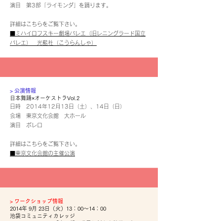
演目 第3部「ライモンダ」を踊ります。
詳細はこちらをご覧下さい。
■ミハイロフスキー劇場バレエ（旧レニングラード国立
バレエ） 光藍社（こうらんしゃ）
​> 公演情報
日本舞踊×オーケストラVol.2
日時 2014年12月13日（土）、14日（日）
会場 東京文化会館 大ホール
演目 ボレロ
詳細はこちらをご覧下さい。
■東京文化会館の主催公演
​>
ワークショップ情報
2014年 9月 23日（火）13：00～14：00
池袋コミュニティカレッジ