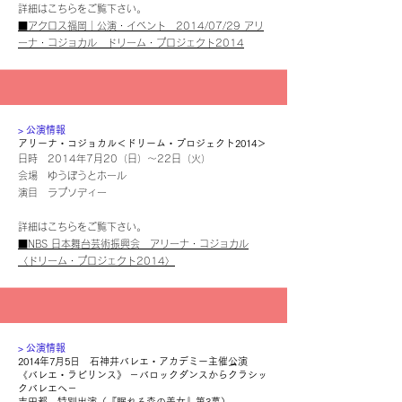
詳細はこちらをご覧下さい。
■アクロス福岡｜公演・イベント 2014/07/29 アリ
ーナ・コジョカル ドリーム・プロジェクト2014
​> 公演情報
アリーナ・コジョカル＜ドリーム・プロジェクト2014＞
日時 2014年7月20（日）～22日（火）
会場 ゆうぽうとホール
演目 ラプソディー
詳細はこちらをご覧下さい。
■NBS 日本舞台芸術振興会 アリーナ・コジョカル
〈ドリーム・プロジェクト2014〉
​> 公演情報
2014年7月5日 石神井バレエ・アカデミー主催公演
《バレエ・ラビリンス》 －バロックダンスからクラシッ
クバレエヘ－
吉田都 特別出演（『眠れる森の美女』第3幕）