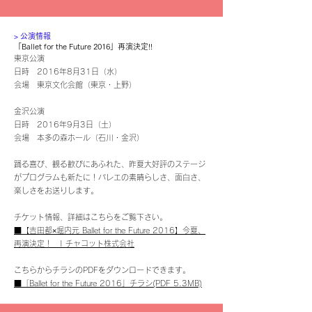
​> 公演情報
「Ballet for the Future 2016」再演決定!!
東京公演
日時 2016年8月31日（水）
会場 東京文化会館（東京・上野）
金沢公演
日時 2016年9月3日（土）
会場 本多の森ホール（石川・金沢）
踊る喜び、観る歓びにあふれた、昨夏大好評のステージ
がプログラムも新たに！バレエの素晴らしさ、面白さ、
楽しさをお送りします。
チケット情報、詳細はこちらをご覧下さい。
■【吉田都×堀内元 Ballet for the Future 2016】今夏、
再演決定！ | チャコット株式会社
こちらからチラシのPDFをダウンロードできます。
■「Ballet for the Future 2016」チラシ(PDF 5.3MB)