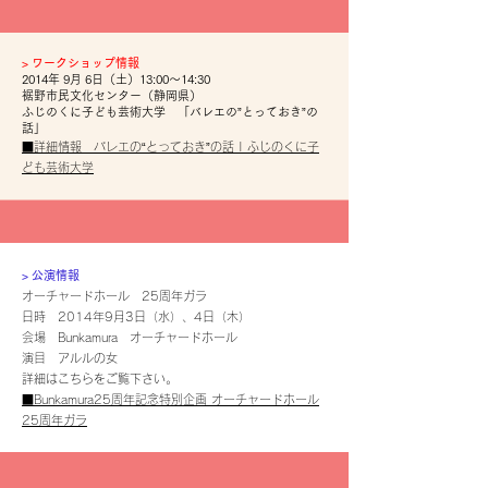
​>
ワークショップ情報
2014年 9月 6日（土）13:00～14:30
裾野市民文化センター（静岡県）
ふじのくに子ども芸術大学 「バレエの”とっておき”の
話」
■詳細情報 バレエの“とっておき”の話 | ふじのくに子
ども芸術大学
​> 公演情報
オーチャードホール 25周年ガラ
日時 2014年9月3日（水）、4日（木）
会場 Bunkamura オーチャードホール
演目 アルルの女
詳細はこちらをご覧下さい。
■Bunkamura25周年記念特別企画 オーチャードホール
25周年ガラ