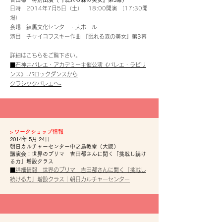
日時 2014年7月5日（土） 18:00開演 （17:30開
場）
会場 練馬文化センター・大ホール
演目 チャイコフスキー作曲 『眠れる森の美女』第3幕
詳細はこちらをご覧下さい。
■石神井バレエ・アカデミー主催公演《バレエ・ラビリ
ンス》-バロックダンスから
クラシックバレエヘ-
​>
ワークショップ情報
2014年 5月 24日
朝日カルチャーセンター中之島教室（大阪）
講演会：世界のプリマ 吉田都さんに聞く「挑戦し続け
る力」増設クラス
■詳細情報 世界のプリマ 吉田都さんに聞く「挑戦し
続ける力」増設クラス｜朝日カルチャーセンター